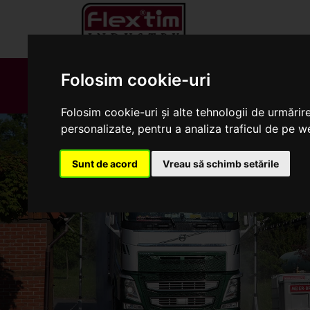
ROBOTI
DEZINFECTIE
PORTI
Folosim cookie-uri
FERME
FERME
DEZINFECT
Folosim cookie-uri și alte tehnologii de urmărir
personalizate, pentru a analiza traficul de pe we
Sunt de acord
Vreau să schimb setările
Previous