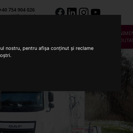
+40 754 904 026
ontact[@]flextimindustry.com
E
MANAGEMENT
ALTE
SERVICII
EVENIME
DESEURI/DEJECTII
ECHIPAMENTE
OFERITE
NOUTAT
ul nostru, pentru afișa conținut și reclame
oștri.
e
Next