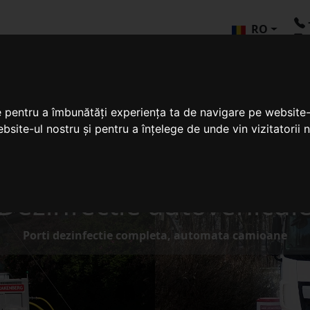
RO
c
APARATE
SPALARE ROTI
INCINERATOAR
IE
SPALARE/CURATATE
AUTOVEHICULE
DESEURI
e pentru a îmbunătăți experiența ta de navigare pe website-
bsite-ul nostru și pentru a înțelege de unde vin vizitatorii n
Dezinfectie autovehicul
Porti dezinfectie completa, automata camioane