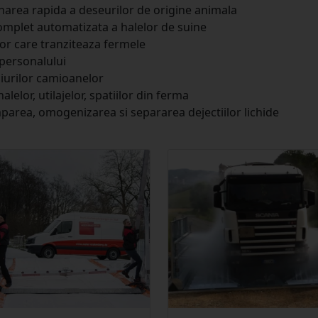
narea rapida a deseurilor de origine animala
omplet automatizata a halelor de suine
lor care tranziteaza fermele
 personalului
asiurilor camioanelor
elor, utilajelor, spatiilor din ferma
mparea, omogenizarea si separarea dejectiilor lichide