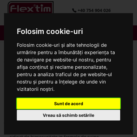
+40 754 904 026
contact[@]flextimindustry.com
Folosim cookie-uri
Folosim cookie-uri și alte tehnologii de
urmărire pentru a îmbunătăți experiența ta
de navigare pe website-ul nostru, pentru
afișa conținut și reclame personalizate,
pentru a analiza traficul de pe website-ul
nostru și pentru a înțelege de unde vin
vizitatorii noștri.
Sunt de acord
Despre noi
Vreau să schimb setările
Oferim echipamente si solutii complete pentru un grad
ridicat de biosecuritate in fermele de suine.